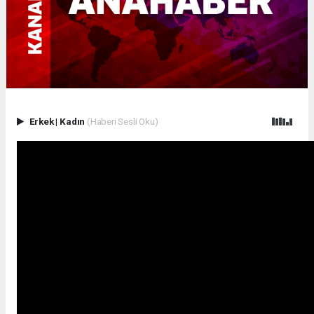
Erkek
|
Kadın
(Haberi Sesli Oku)