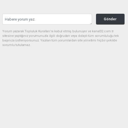
Gönder
Yorum yazarak Topluluk Kuralları’nı kabul etmiş bulunuyor ve kanal32.com.tr
sitesine yaptığınız yorumunuzla ilgili doğrudan veya dolaylı tüm sorumluluğu tek
başınıza üstleniyorsunuz. Yazılan tüm yorumlardan site yönetimi hiçbir şekilde
sorumlu tutulamaz.