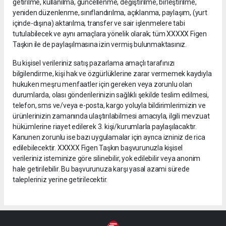
getirilme, kullanılma, güncellenme, değiştirilme, birleştirilme,
yeniden düzenlenme, sınıflandırılma, açıklanma, paylaşım, (yurt
içinde-dışına) aktarılma, transfer ve sair işlenmelere tabi
tutulabilecek ve aynı amaçlara yönelik olarak; tüm XXXXX Figen
Taşkın ile de paylaşılmasına izin vermiş bulunmaktasınız.
Bu kişisel verileriniz satış pazarlama amaçlı tarafınızı
bilgilendirme, kişi hak ve özgürlüklerine zarar vermemek kaydıyla
hukuken meşru menfaatler için gereken veya zorunlu olan
durumlarda, olası gönderilerinizin sağlıklı şekilde teslim edilmesi,
telefon, sms ve/veya e-posta, kargo yoluyla bildirimlerimizin ve
ürünlerinizin zamanında ulaştırılabilmesi amacıyla, ilgili mevzuat
hükümlerine riayet edilerek 3. kişi/kurumlarla paylaşılacaktır.
Kanunen zorunlu ise bazı uygulamalar için ayrıca izniniz de rica
edilebilecektir. XXXXX Figen Taşkın başvurunuzla kişisel
verileriniz isteminize göre silinebilir, yok edilebilir veya anonim
hale getirilebilir. Bu başvurunuza karşı yasal azami sürede
talepleriniz yerine getirilecektir.