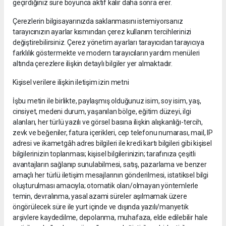
geçirdiğiniz süre boyunca aktif kalır daha sonra erer.
Çerezlerin bilgisayarınızda saklanmasını istemiyorsanız
tarayıcınızın ayarlar kısmından çerez kullanım tercihlerinizi
değiştirebilirsiniz. Çerez yönetim ayarları tarayıcıdan tarayıcıya
farklılık göstermekte ve modern tarayıcıların yardım menüleri
altında çerezlere ilişkin detaylı bilgiler yer almaktadır.
Kişisel verilere ilişkin iletişim izin metni
İşbu metin ile birlikte, paylaşmış olduğunuz isim, soy isim, yaş,
cinsiyet, medeni durum, yaşanılan bölge, eğitim düzeyi, ilgi
alanları, her türlü yazılı ve görsel basına ilişkin alışkanlığı-tercih,
zevk ve beğeniler, fatura içerikleri, cep telefonu numarası, mail, IP
adresi ve ikametgâh adres bilgileri ile kredi kartı bilgileri gibi kişisel
bilgilerinizin toplanması; kişisel bilgilerinizin; tarafınıza çeşitli
avantajların sağlanıp sunulabilmesi, satış, pazarlama ve benzer
amaçlı her türlü iletişim mesajlarının gönderilmesi, istatiksel bilgi
oluşturulması amacıyla; otomatik olan/olmayan yöntemlerle
temin, devralınma, yasal azami süreler aşılmamak üzere
öngörülecek süre ile yurt içinde ve dışında yazılı/manyetik
arşivlere kaydedilme, depolanma, muhafaza, elde edilebilir hale