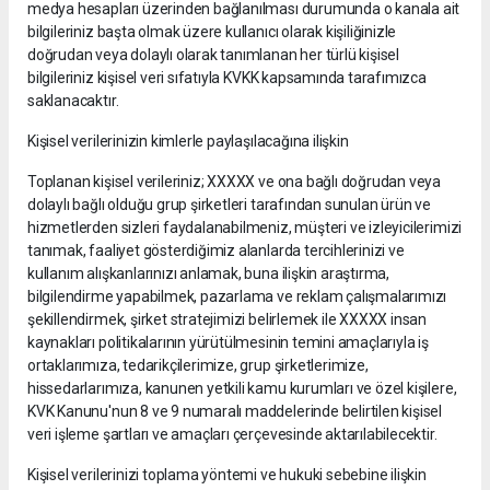
medya hesapları üzerinden bağlanılması durumunda o kanala ait
bilgileriniz başta olmak üzere kullanıcı olarak kişiliğinizle
doğrudan veya dolaylı olarak tanımlanan her türlü kişisel
bilgileriniz kişisel veri sıfatıyla KVKK kapsamında tarafımızca
saklanacaktır.
Kişisel verilerinizin kimlerle paylaşılacağına ilişkin
Toplanan kişisel verileriniz; XXXXX ve ona bağlı doğrudan veya
dolaylı bağlı olduğu grup şirketleri tarafından sunulan ürün ve
hizmetlerden sizleri faydalanabilmeniz, müşteri ve izleyicilerimizi
tanımak, faaliyet gösterdiğimiz alanlarda tercihlerinizi ve
kullanım alışkanlarınızı anlamak, buna ilişkin araştırma,
bilgilendirme yapabilmek, pazarlama ve reklam çalışmalarımızı
şekillendirmek, şirket stratejimizi belirlemek ile XXXXX insan
kaynakları politikalarının yürütülmesinin temini amaçlarıyla iş
ortaklarımıza, tedarikçilerimize, grup şirketlerimize,
hissedarlarımıza, kanunen yetkili kamu kurumları ve özel kişilere,
KVK Kanunu'nun 8 ve 9 numaralı maddelerinde belirtilen kişisel
veri işleme şartları ve amaçları çerçevesinde aktarılabilecektir.
Kişisel verilerinizi toplama yöntemi ve hukuki sebebine ilişkin