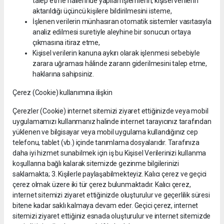
talep etme hallerinde yapılan işlemlerin, kişisel verilerin
aktarıldığı üçüncü kişilere bildirilmesini isteme,
İşlenen verilerin münhasıran otomatik sistemler vasıtasıyla
analiz edilmesi suretiyle aleyhine bir sonucun ortaya
çıkmasına itiraz etme,
Kişisel verilerin kanuna aykırı olarak işlenmesi sebebiyle
zarara uğraması hâlinde zararın giderilmesini talep etme,
haklarına sahipsiniz.
Çerez (Cookie) kullanımına ilişkin
Çerezler (Cookie) internet sitemizi ziyaret ettiğinizde veya mobil
uygulamamızı kullanmanız halinde internet tarayıcınız tarafından
yüklenen ve bilgisayar veya mobil uygulama kullandığınız cep
telefonu, tablet (vb.) içinde tanımlama dosyalarıdır. Tarafınıza
daha iyi hizmet sunabilmek için iş bu Kişisel Verilerinizi kullanma
koşullarına bağlı kalarak sitemizde gezinme bilgilerinizi
saklamakta; 3. Kişilerle paylaşabilmekteyiz. Kalıcı çerez ve geçici
çerez olmak üzere iki tür çerez bulunmaktadır. Kalıcı çerez,
internet sitemizi ziyaret ettiğinizde oluşturulur ve geçerlilik süresi
bitene kadar saklı kalmaya devam eder. Geçici çerez, internet
sitemizi ziyaret ettiğiniz esnada oluşturulur ve internet sitemizde