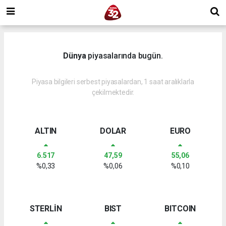
Dünya
piyasalarında bugün.
Piyasa bilgileri serbest piyasalardan, 1 saat aralıklarla
çekilmektedir.
ALTIN
DOLAR
EURO
6.517
47,59
55,06
%0,33
%0,06
%0,10
STERLİN
BIST
BITCOIN