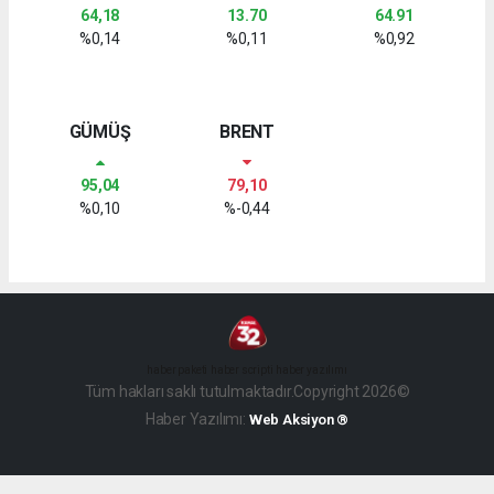
64,18
13.70
64.91
%0,14
%0,11
%0,92
GÜMÜŞ
BRENT
95,04
79,10
%0,10
%-0,44
haber paketi
haber scripti
haber yazılımı
Tüm hakları saklı tutulmaktadır.Copyright 2026©
Haber Yazılımı:
Web Aksiyon ®