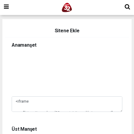
Sitene Ekle
Anamanşet
1
2
3
4
5
6
7
8
9
10
Üst Manşet