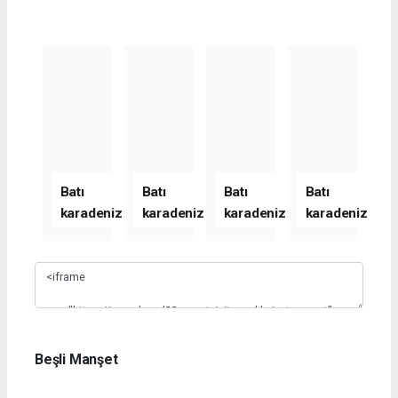
Batı
Batı
Batı
Batı
karadeniz
karadeniz
karadeniz
karadeniz
haber
haber
haber
haber
sitesi
sitesi
sitesi
sitesi
Slide 1
yeni
yeni
yeni
yeni
yazılım
yazılım
yazılım
yazılım
alacağını
alacağını
alacağını
alacağını
belirtti
belirtti
belirtti
belirtti
Beşli Manşet