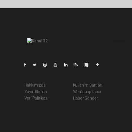
Pro-0.054
Hakkımızda
Kullanım Şartları
Yayın İlkeleri
Whatsapp İhbar
Veri Politikası
Haber Gönder