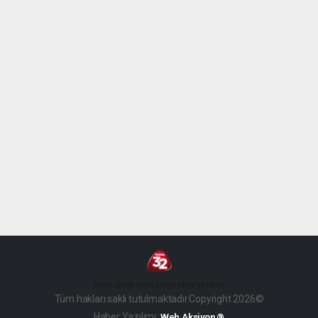
haber paketi
haber scripti
haber yazılımı
Tüm hakları saklı tutulmaktadır.Copyright 2026©
Haber Yazılımı:
Web Aksiyon ®