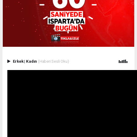
Erkek
|
Kadın
(Haberi Sesli Oku)