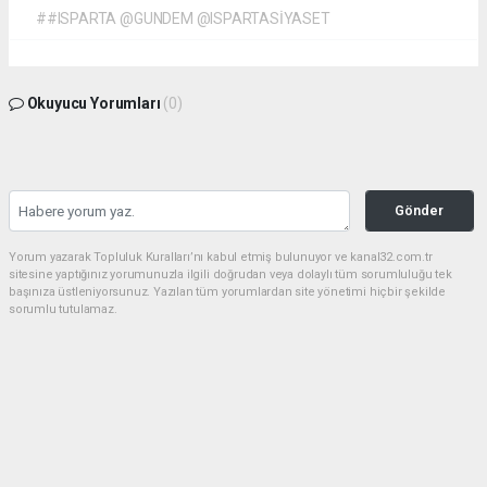
##ISPARTA @GUNDEM @ISPARTASİYASET
Okuyucu Yorumları
(0)
Gönder
Yorum yazarak Topluluk Kuralları’nı kabul etmiş bulunuyor ve kanal32.com.tr
sitesine yaptığınız yorumunuzla ilgili doğrudan veya dolaylı tüm sorumluluğu tek
başınıza üstleniyorsunuz. Yazılan tüm yorumlardan site yönetimi hiçbir şekilde
sorumlu tutulamaz.