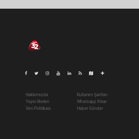
Pro-0.079
Hakkımızda
Kullanım Şartları
Yayın İlkeleri
Whatsapp İhbar
Veri Politikası
Haber Gönder