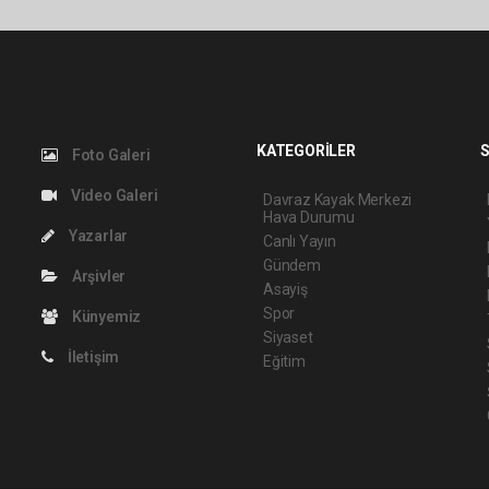
KATEGORİLER
S
Foto Galeri
Video Galeri
Davraz Kayak Merkezi
Hava Durumu
Yazarlar
Canlı Yayın
Gündem
Arşivler
Asayiş
Spor
Künyemiz
Siyaset
İletişim
Eğitim