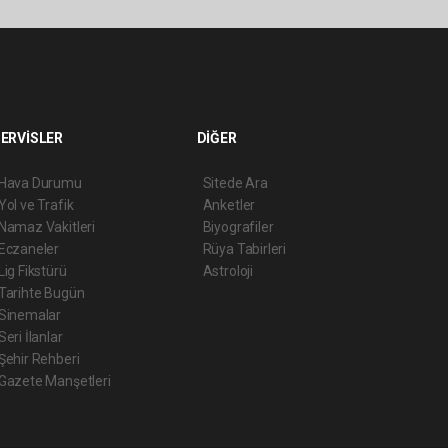
ERVİSLER
DİĞER
Hava Durumu
Sitede Ara
Yol ve Trafik
Anketler
Namaz Vakitleri
Biyografiler
Eczaneler
Rüya Tabirleri
Lig Fikstürü
Astroloji
Tarihte Bugün
Sinemalar
Seri İlanlar
Şehir Rehberi
Gazete Manşetleri