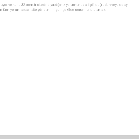
uyor ve kanal32.com.tr sitesine yaptığınız yorumunuzla ilgili doğrudan veya dolaylı
an tüm yorumlardan site yönetimi hiçbir şekilde sorumlu tutulamaz.