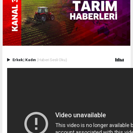
Erkek
|
Kadın
(Haberi Sesli Oku)