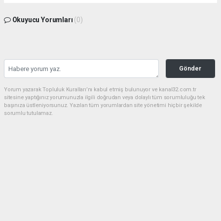
Okuyucu Yorumları
(0)
Gönder
Yorum yazarak Topluluk Kuralları’nı kabul etmiş bulunuyor ve kanal32.com.tr
sitesine yaptığınız yorumunuzla ilgili doğrudan veya dolaylı tüm sorumluluğu tek
başınıza üstleniyorsunuz. Yazılan tüm yorumlardan site yönetimi hiçbir şekilde
sorumlu tutulamaz.