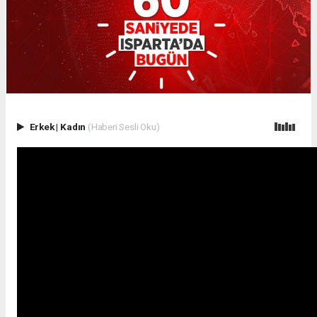
Erkek
|
Kadın
(Haberi Sesli Oku)