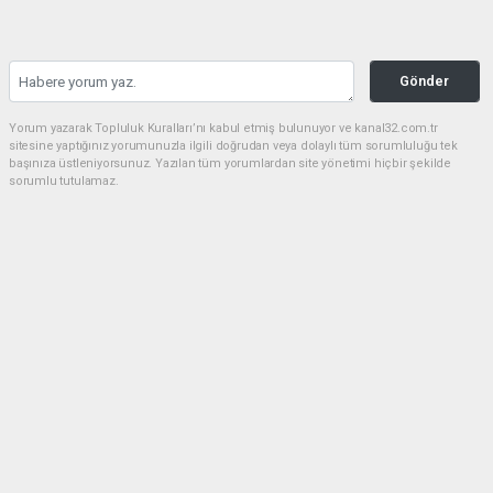
Gönder
Yorum yazarak Topluluk Kuralları’nı kabul etmiş bulunuyor ve kanal32.com.tr
sitesine yaptığınız yorumunuzla ilgili doğrudan veya dolaylı tüm sorumluluğu tek
başınıza üstleniyorsunuz. Yazılan tüm yorumlardan site yönetimi hiçbir şekilde
sorumlu tutulamaz.