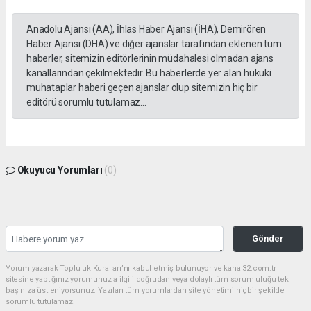
Anadolu Ajansı (AA), İhlas Haber Ajansı (İHA), Demirören
Haber Ajansı (DHA) ve diğer ajanslar tarafından eklenen tüm
haberler, sitemizin editörlerinin müdahalesi olmadan ajans
kanallarından çekilmektedir. Bu haberlerde yer alan hukuki
muhataplar haberi geçen ajanslar olup sitemizin hiç bir
editörü sorumlu tutulamaz...
Okuyucu Yorumları
(0)
Gönder
Yorum yazarak Topluluk Kuralları’nı kabul etmiş bulunuyor ve kanal32.com.tr
sitesine yaptığınız yorumunuzla ilgili doğrudan veya dolaylı tüm sorumluluğu tek
başınıza üstleniyorsunuz. Yazılan tüm yorumlardan site yönetimi hiçbir şekilde
sorumlu tutulamaz.