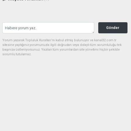
Gönder
Yorum yazarak Topluluk Kuralları’nı kabul etmiş bulunuyor ve kanal32.com.tr
sitesine yaptığınız yorumunuzla ilgili doğrudan veya dolaylı tüm sorumluluğu tek
başınıza üstleniyorsunuz. Yazılan tüm yorumlardan site yönetimi hiçbir şekilde
sorumlu tutulamaz.