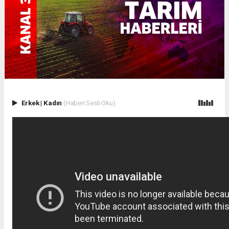
Erkek
|
Kadın
(Haberi Sesli Oku)