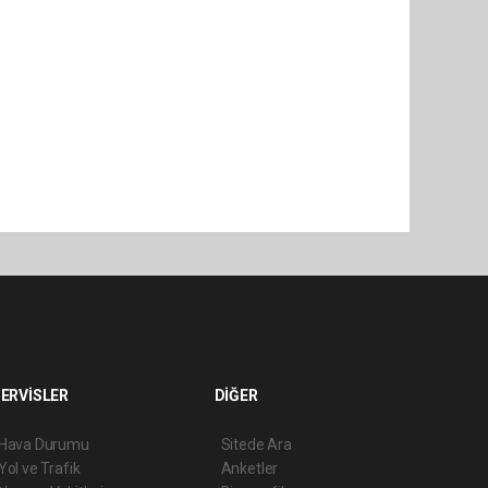
ERVİSLER
DİĞER
Hava Durumu
Sitede Ara
Yol ve Trafik
Anketler