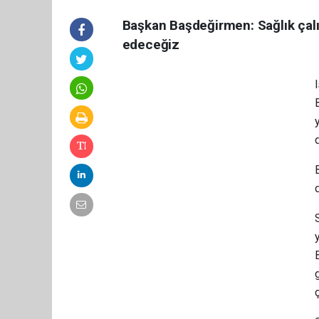
Başkan Başdeğirmen: Sağlık çal
edeceğiz
d
ç