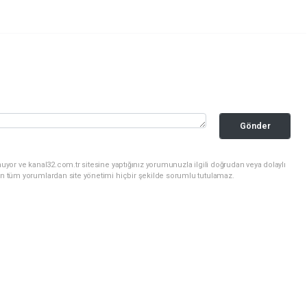
Gönder
uyor ve kanal32.com.tr sitesine yaptığınız yorumunuzla ilgili doğrudan veya dolaylı
an tüm yorumlardan site yönetimi hiçbir şekilde sorumlu tutulamaz.