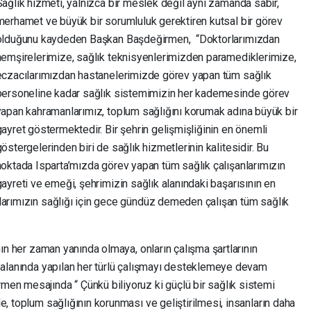
Sağlık hizmeti, yalnızca bir meslek değil aynı zamanda sabır,
merhamet ve büyük bir sorumluluk gerektiren kutsal bir görev
olduğunu kaydeden Başkan Başdeğirmen, “Doktorlarımızdan
hemşirelerimize, sağlık teknisyenlerimizden paramediklerimize,
eczacılarımızdan hastanelerimizde görev yapan tüm sağlık
personeline kadar sağlık sistemimizin her kademesinde görev
yapan kahramanlarımız, toplum sağlığını korumak adına büyük bir
gayret göstermektedir. Bir şehrin gelişmişliğinin en önemli
östergelerinden biri de sağlık hizmetlerinin kalitesidir. Bu
noktada Isparta’mızda görev yapan tüm sağlık çalışanlarımızın
gayreti ve emeği, şehrimizin sağlık alanındaki başarısının en
larımızın sağlığı için gece gündüz demeden çalışan tüm sağlık
nın her zaman yanında olmaya, onların çalışma şartlarının
k alanında yapılan her türlü çalışmayı desteklemeye devam
en mesajında “ Çünkü biliyoruz ki güçlü bir sağlık sistemi
e, toplum sağlığının korunması ve geliştirilmesi, insanların daha