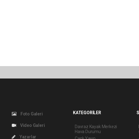
KATEGORİLER
S
Foto Galeri
Video Galeri
Davraz Kayak Merkezi
Hava Durumu
Yazarlar
Canlı Yayın