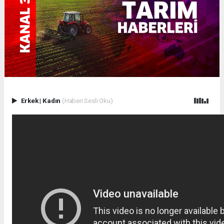
Erkek
|
Kadın
(Haberi Sesli Oku)