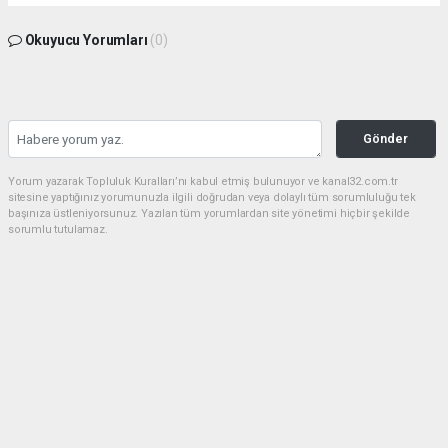
Okuyucu Yorumları
(0)
Gönder
Yorum yazarak Topluluk Kuralları’nı kabul etmiş bulunuyor ve kanal32.com.tr
sitesine yaptığınız yorumunuzla ilgili doğrudan veya dolaylı tüm sorumluluğu tek
başınıza üstleniyorsunuz. Yazılan tüm yorumlardan site yönetimi hiçbir şekilde
sorumlu tutulamaz.