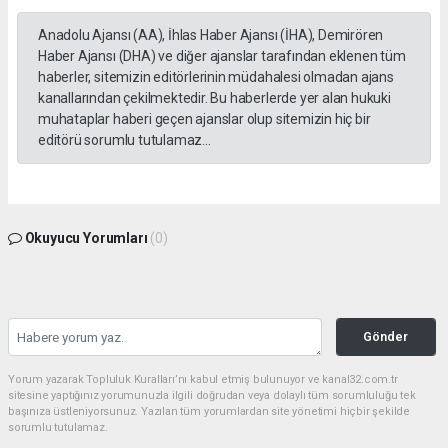
Anadolu Ajansı (AA), İhlas Haber Ajansı (İHA), Demirören
Haber Ajansı (DHA) ve diğer ajanslar tarafından eklenen tüm
haberler, sitemizin editörlerinin müdahalesi olmadan ajans
kanallarından çekilmektedir. Bu haberlerde yer alan hukuki
muhataplar haberi geçen ajanslar olup sitemizin hiç bir
editörü sorumlu tutulamaz...
Okuyucu Yorumları
(0)
Gönder
Yorum yazarak Topluluk Kuralları’nı kabul etmiş bulunuyor ve kanal32.com.tr
sitesine yaptığınız yorumunuzla ilgili doğrudan veya dolaylı tüm sorumluluğu tek
başınıza üstleniyorsunuz. Yazılan tüm yorumlardan site yönetimi hiçbir şekilde
sorumlu tutulamaz.