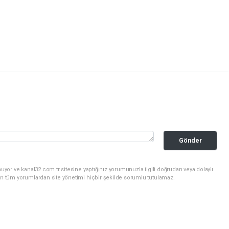
Gönder
uyor ve kanal32.com.tr sitesine yaptığınız yorumunuzla ilgili doğrudan veya dolaylı
an tüm yorumlardan site yönetimi hiçbir şekilde sorumlu tutulamaz.