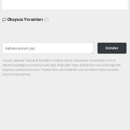
Okuyucu Yorumları
(0)
Gönder
Yorum yazarak Topluluk Kuralları’nı kabul etmiş bulunuyor ve kanal32.com.tr
sitesine yaptığınız yorumunuzla ilgili doğrudan veya dolaylı tüm sorumluluğu tek
başınıza üstleniyorsunuz. Yazılan tüm yorumlardan site yönetimi hiçbir şekilde
sorumlu tutulamaz.