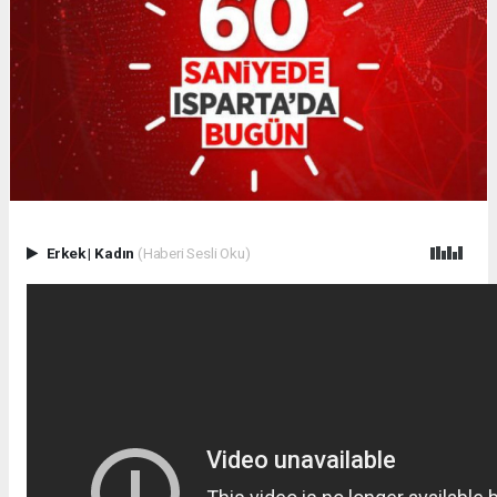
Erkek
|
Kadın
(Haberi Sesli Oku)