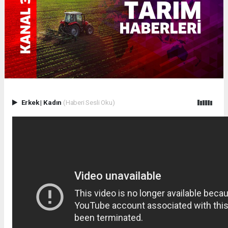
Erkek
|
Kadın
(Haberi Sesli Oku)