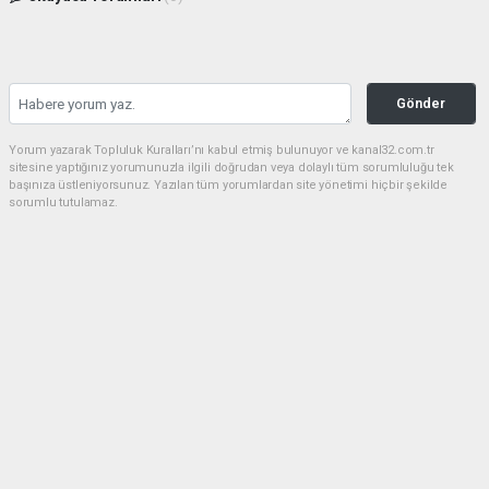
Gönder
Yorum yazarak Topluluk Kuralları’nı kabul etmiş bulunuyor ve kanal32.com.tr
sitesine yaptığınız yorumunuzla ilgili doğrudan veya dolaylı tüm sorumluluğu tek
başınıza üstleniyorsunuz. Yazılan tüm yorumlardan site yönetimi hiçbir şekilde
sorumlu tutulamaz.