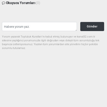
Okuyucu Yorumları
(0)
Gönder
Yorum yazarak Topluluk Kuralları’nı kabul etmiş bulunuyor ve kanal32.com.tr
sitesine yaptığınız yorumunuzla ilgili doğrudan veya dolaylı tüm sorumluluğu tek
başınıza üstleniyorsunuz. Yazılan tüm yorumlardan site yönetimi hiçbir şekilde
sorumlu tutulamaz.