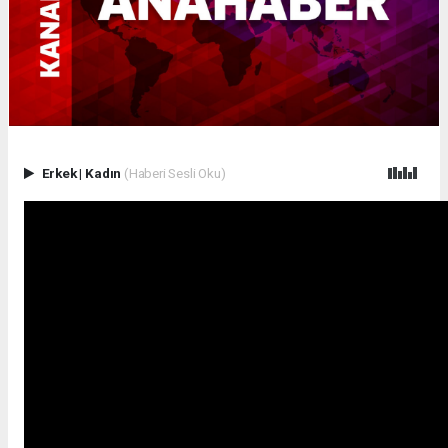
Erkek
|
Kadın
(Haberi Sesli Oku)