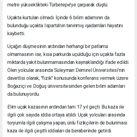
metre yükseklikteki Türbetepe’ye çarparak düştü.
Uçakta kurtulan olmadı. İçinde 6 bilim adamının da
bulunduğu uçakta Isparta’nın tanınmış işadamları hayatını
kaybetti.
Uçağın düşmesinin ardından herhangi bir patlama
olmamasının ise, kısa parkurda uçulduğu için uçakta fazla
miktarda yakıt bulunmamasından kaynaklandığı ifade edildi.
Ölen yolcular arasında Süleyman Demirel Üniversitesi'nin
davetlisi olarak, "fizik" konusunda konferans vermek üzere
Boğaziçi ve Doğuş üniversitesinden gelen bilim adamları
da bulunuyordu.
Elim uçak kazasının ardından tam 17 yıl geçti. Bu kaza ile
ilgili çok sayıda iddia ortaya atıldı. Uçak yolcuları arasında
toryumla ilgili çalışma yapan, ünlü fizikçilerin de bulunması
kaza ile ilgili çeşitli iddiaları da beraberinde getirdi.