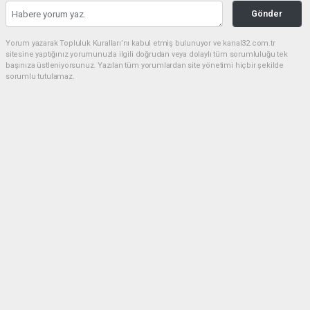
Gönder
Yorum yazarak Topluluk Kuralları’nı kabul etmiş bulunuyor ve kanal32.com.tr
sitesine yaptığınız yorumunuzla ilgili doğrudan veya dolaylı tüm sorumluluğu tek
başınıza üstleniyorsunuz. Yazılan tüm yorumlardan site yönetimi hiçbir şekilde
sorumlu tutulamaz.