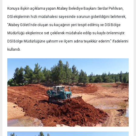
Konuya ilişkin açıklama yapan Atabey Belediye Başkanı Serdar Pehlivan,
DSİ ekiplerinin hızlı müdahalesi sayesinde sorunun giderildiğini belirterek,
"Atabey Göleti'nde oluşan su kaçağının yeri tespit edilmiş ve DSİ Bölge
Müdürlüğü ekiplerince set çekilerek müdahale edilip su kaybı önlenmiştir.
DSİ Bölge Müdürlüğüne şahsım ve ilçem adına teşekkür ederim." ifadelerini
kullandı.