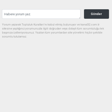
Gönder
Yorum yazarak Topluluk Kuralları’nı kabul etmiş bulunuyor ve kanal32.com.tr
sitesine yaptığınız yorumunuzla ilgili doğrudan veya dolaylı tüm sorumluluğu tek
başınıza üstleniyorsunuz. Yazılan tüm yorumlardan site yönetimi hiçbir şekilde
sorumlu tutulamaz.