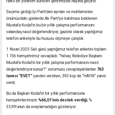
farklı bir yönetim sürecini şehrimizde hayata geçirdi.
Seçime girdiği İyi Parti’den ayrılan ve muhtemelen
önümüzdeki günlerde Ak Parti’ye katılması beklenen
Mustafa Kodal’ın bu bir yıllık çalışma performansını
vatandaş nasıl değerlendiriyor, gazete olarak yaptığımız
telefon anketiyle bu hususu ölçmeye çalıştık.
1 Nisan 2025 Salı günü yaptığımız telefon anketini toplam
1.156 hemşehrimiz cevapladı. “Yalvaç Belediye Başkanı
Mustafa Kodal’ın bir yıllık çalışma performansını nasıl
değerlendiriyorsunuz?” sorumuzu cevaplayanlardan
763
tanesi “EVET”
yanıtını verirken, 393 kişi de “HAYIR” yanıtı
verdi.
Bu da Başkan Kodal’ın bir yıllık performansına
hemşehrilerimizin
%66,01’inin destek verdiği
, %
33,99’unun da onaylamadığını gösteriyor.