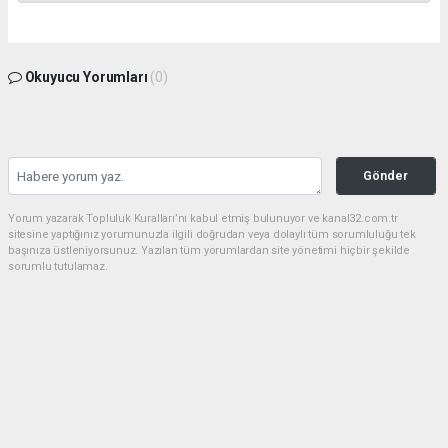
Okuyucu Yorumları
(0)
Gönder
Yorum yazarak Topluluk Kuralları’nı kabul etmiş bulunuyor ve kanal32.com.tr
sitesine yaptığınız yorumunuzla ilgili doğrudan veya dolaylı tüm sorumluluğu tek
başınıza üstleniyorsunuz. Yazılan tüm yorumlardan site yönetimi hiçbir şekilde
sorumlu tutulamaz.