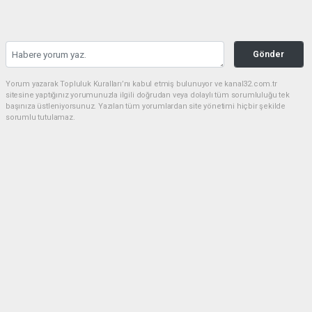
Gönder
Yorum yazarak Topluluk Kuralları’nı kabul etmiş bulunuyor ve kanal32.com.tr
sitesine yaptığınız yorumunuzla ilgili doğrudan veya dolaylı tüm sorumluluğu tek
başınıza üstleniyorsunuz. Yazılan tüm yorumlardan site yönetimi hiçbir şekilde
sorumlu tutulamaz.