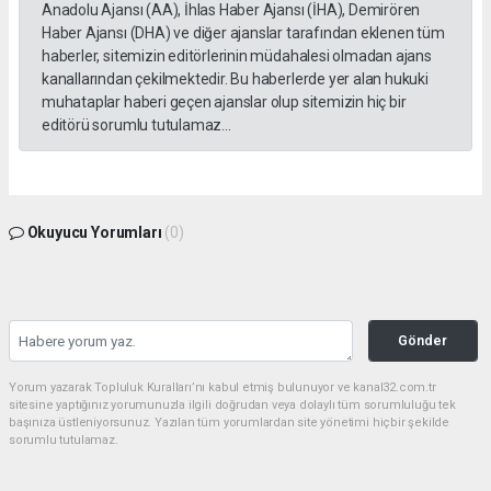
Anadolu Ajansı (AA), İhlas Haber Ajansı (İHA), Demirören
Haber Ajansı (DHA) ve diğer ajanslar tarafından eklenen tüm
haberler, sitemizin editörlerinin müdahalesi olmadan ajans
kanallarından çekilmektedir. Bu haberlerde yer alan hukuki
muhataplar haberi geçen ajanslar olup sitemizin hiç bir
editörü sorumlu tutulamaz...
Okuyucu Yorumları
(0)
Gönder
Yorum yazarak Topluluk Kuralları’nı kabul etmiş bulunuyor ve kanal32.com.tr
sitesine yaptığınız yorumunuzla ilgili doğrudan veya dolaylı tüm sorumluluğu tek
başınıza üstleniyorsunuz. Yazılan tüm yorumlardan site yönetimi hiçbir şekilde
sorumlu tutulamaz.