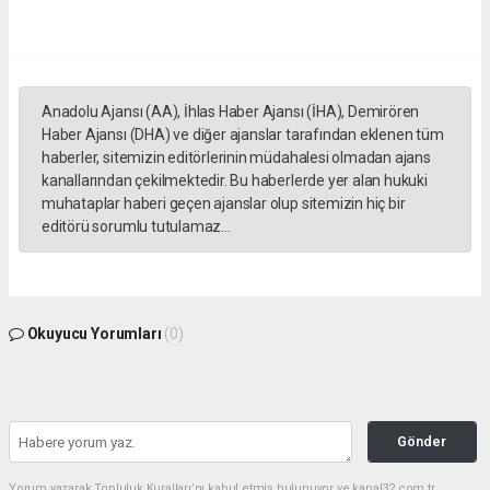
Anadolu Ajansı (AA), İhlas Haber Ajansı (İHA), Demirören
Haber Ajansı (DHA) ve diğer ajanslar tarafından eklenen tüm
haberler, sitemizin editörlerinin müdahalesi olmadan ajans
kanallarından çekilmektedir. Bu haberlerde yer alan hukuki
muhataplar haberi geçen ajanslar olup sitemizin hiç bir
editörü sorumlu tutulamaz...
Okuyucu Yorumları
(0)
Gönder
Yorum yazarak Topluluk Kuralları’nı kabul etmiş bulunuyor ve kanal32.com.tr