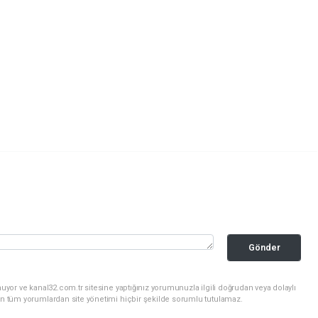
Gönder
uyor ve kanal32.com.tr sitesine yaptığınız yorumunuzla ilgili doğrudan veya dolaylı
an tüm yorumlardan site yönetimi hiçbir şekilde sorumlu tutulamaz.