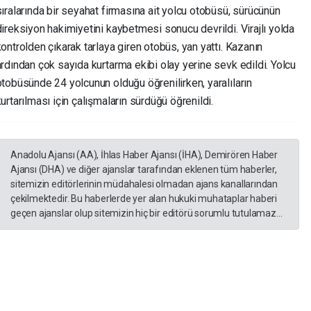
sıralarında bir seyahat firmasına ait yolcu otobüsü, sürücünün
direksiyon hakimiyetini kaybetmesi sonucu devrildi. Virajlı yolda
kontrolden çıkarak tarlaya giren otobüs, yan yattı. Kazanın
ardından çok sayıda kurtarma ekibi olay yerine sevk edildi. Yolcu
otobüsünde 24 yolcunun olduğu öğrenilirken, yaralıların
urtarılması için çalışmaların sürdüğü öğrenildi.
Anadolu Ajansı (AA), İhlas Haber Ajansı (İHA), Demirören Haber
Ajansı (DHA) ve diğer ajanslar tarafından eklenen tüm haberler,
sitemizin editörlerinin müdahalesi olmadan ajans kanallarından
çekilmektedir. Bu haberlerde yer alan hukuki muhataplar haberi
geçen ajanslar olup sitemizin hiç bir editörü sorumlu tutulamaz...