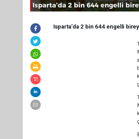
Isparta’da 2 bin 644 engelli bir
M
g
M
ç