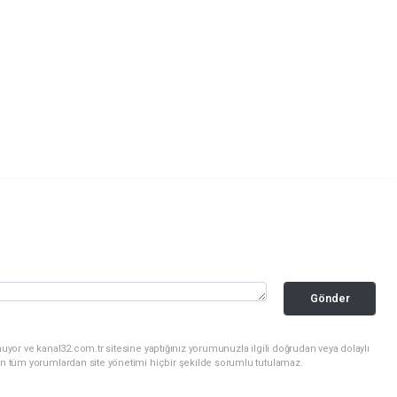
Gönder
uyor ve kanal32.com.tr sitesine yaptığınız yorumunuzla ilgili doğrudan veya dolaylı
an tüm yorumlardan site yönetimi hiçbir şekilde sorumlu tutulamaz.