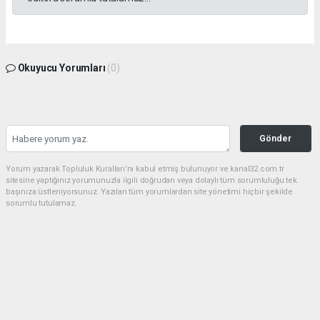
Okuyucu Yorumları
(0)
Gönder
Yorum yazarak Topluluk Kuralları’nı kabul etmiş bulunuyor ve kanal32.com.tr
sitesine yaptığınız yorumunuzla ilgili doğrudan veya dolaylı tüm sorumluluğu tek
başınıza üstleniyorsunuz. Yazılan tüm yorumlardan site yönetimi hiçbir şekilde
sorumlu tutulamaz.