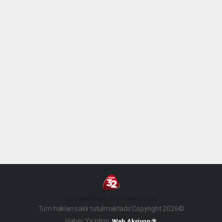
haber paketi
haber scripti
haber yazılımı
Tüm hakları saklı tutulmaktadır.Copyright 2026©
Haber Yazılımı:
Web Aksiyon ®