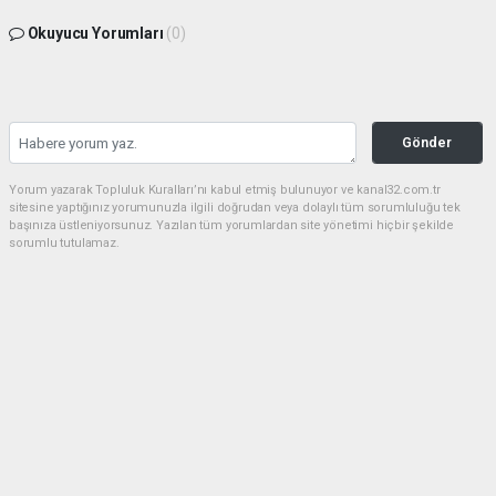
Okuyucu Yorumları
(0)
Gönder
Yorum yazarak Topluluk Kuralları’nı kabul etmiş bulunuyor ve kanal32.com.tr
sitesine yaptığınız yorumunuzla ilgili doğrudan veya dolaylı tüm sorumluluğu tek
başınıza üstleniyorsunuz. Yazılan tüm yorumlardan site yönetimi hiçbir şekilde
sorumlu tutulamaz.