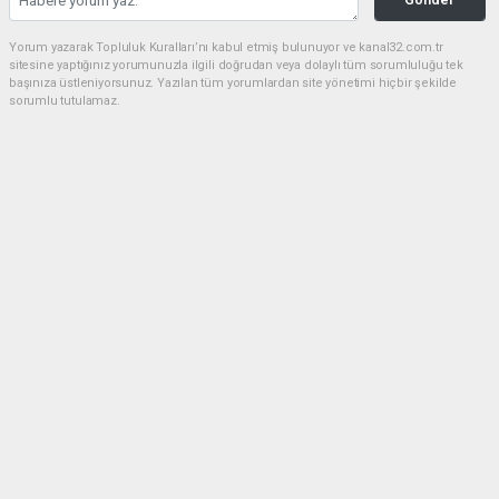
Yorum yazarak Topluluk Kuralları’nı kabul etmiş bulunuyor ve kanal32.com.tr
sitesine yaptığınız yorumunuzla ilgili doğrudan veya dolaylı tüm sorumluluğu tek
başınıza üstleniyorsunuz. Yazılan tüm yorumlardan site yönetimi hiçbir şekilde
sorumlu tutulamaz.