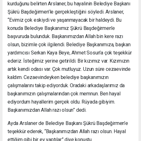
kurduğunu belirten Arslaner, bu hayalinin Belediye Başkanı
Şükrü Başdeğirmen’le gerçekleştiğini söyledi. Arslaner,
“Evimiz çok eskiydi ve yaşanmayacak bir haldeydi. Bu
konuda Belediye Başkanımız Şükrü Başdeğirmen’e
başvuruda bulunduk. Başkanımızdan Allah bin kere razı
olsun, bizimle çok ilgilendi. Belediye Başkanımıza, başkan
yardımcısı Serkan Kaya Beye, Ahmet Sosun’a çok teşekkür
ederiz. İsteğimiz yerine getirildi. Bir kızımız var. Kızımızın
artık kendi odası var. Çok mutluyuz. Uzun süre cezaevinde
kaldım. Cezaevindeyken belediye başkanımızın
çalışmalarını takip ediyorduk. Oradaki arkadaşlarımız da
başkanımızın çalışmalarından çok memnun. Ben hayal
ediyordum hayallerim gerçek oldu. Rüyada gibiyim.
Başkanımızdan Allah razı olsun” dedi.
Ayda Arslaner de Belediye Başkanı Şükrü Başdeğirmen’e
teşekkür ederek, “Başkanımızdan Allah razı olsun. Hayal
ettiğim gibi bir ev yaptılar” diye konuştu.