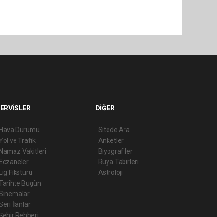
ERVİSLER
DİĞER
Hava Durumu
Sitede Ara
Yol ve Trafik
Anketler
Namaz Vakitleri
Biyografiler
Eczaneler
Rüya Tabirleri
Lig Fikstürü
Astroloji
Tarihte Bugün
Sinemalar
Seri İlanlar
Şehir Rehberi