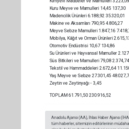
Kimyevi Maddeler ve Mamulleri 3.223,09
Kuru Meyve ve Mamulleri 14,45 137,30
Madencilik Ürünleri 6.188,92 35.320,01
Makine ve Aksamları 790,95 4.806,27
Meyve Sebze Mamulleri 1.847,16 7.418
Mobilya, Kâğıt ve Orman Ürünleri 2.615,
Otomotiv Endüstrisi 10,67 134,86
Su Ürünleri ve Hayvansal Mamuller 2.127
Süs Bitkileri ve Mamulleri 79,08 2.374,7
Tekstil ve Hammaddeleri 2.672,64 11.15
Yaş Meyve ve Sebze 27.301,45 48.027,
Zeytin ve Zeytinyağı - 3,45
TOPLAM 61.791,50 230.916,52
Anadolu Ajansı (AA), İhlas Haber Ajansı (İH
tüm haberler, sitemizin editörlerinin müdaha