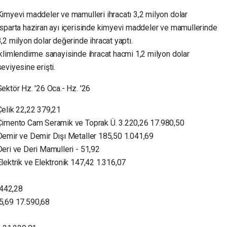
Kimyevi maddeler ve mamulleri ihracatı 3,2 milyon dolar
Isparta haziran ayı içerisinde kimyevi maddeler ve mamullerinde
3,2 milyon dolar değerinde ihracat yaptı.
İklimlendirme sanayisinde ihracat hacmi 1,2 milyon dolar
eviyesine erişti.
Sektör Hz. '26 Oca.- Hz. '26
Çelik 22,22 379,21
Çimento Cam Seramik ve Toprak Ü. 3.220,26 17.980,50
Demir ve Demir Dışı Metaller 185,50 1.041,69
Deri ve Deri Mamulleri - 51,92
Elektrik ve Elektronik 147,42 1.316,07
.442,28
95,69 17.590,68