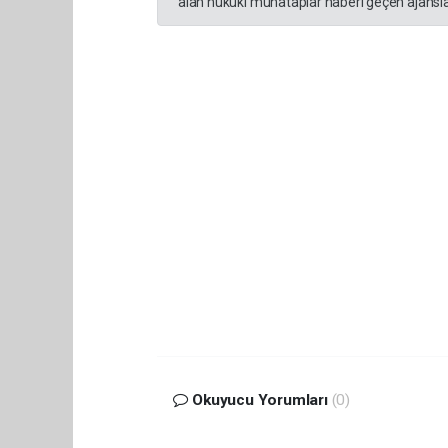
alan hukuki muhataplar haberi geçen ajanslar
Okuyucu Yorumları
(0)