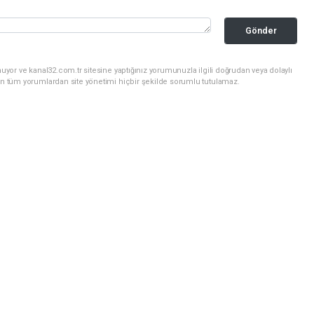
Gönder
uyor ve kanal32.com.tr sitesine yaptığınız yorumunuzla ilgili doğrudan veya dolaylı
an tüm yorumlardan site yönetimi hiçbir şekilde sorumlu tutulamaz.