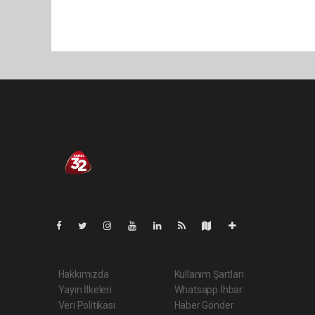
Pro-0.061
Hakkımızda
Kullanım Şartları
Yayın İlkeleri
Whatsapp İhbar
Veri Politikası
Haber Gönder