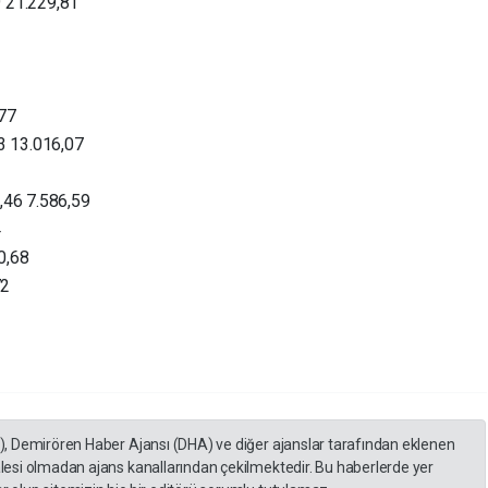
 21.229,81
,77
13 13.016,07
,46 7.586,59
4
0,68
72
A), Demirören Haber Ajansı (DHA) ve diğer ajanslar tarafından eklenen
lesi olmadan ajans kanallarından çekilmektedir. Bu haberlerde yer