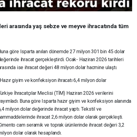
hleri arasında yaş sebze ve meyve ihracatında tüm
Buna göre Isparta anılan dönemde 27 milyon 301 bin 45 dolar
değerinde ihracat gerçekleştirdi. Ocak- Haziran 2026 tarihleri
arasında ise ihracat değeri 48 milyon dolar hacmine ulaştı.
-Hazır giyim ve konfeksiyon ihracatı 6,4 milyon dolar
ürkiye İhracatçılar Meclisi (TİM) Haziran 2026 verilerini
yayımladı. Buna göre Isparta hazır giyim ve konfeksiyon alanında
6,4 milyon dolar değerinde ihracat yaptı. Tekstil ve
hammaddelerinde ihracat 2,6 milyon dolar olarak gerçekleşti.
Çimento cam seramik ve toprak ürünlerinde ihracat değeri 3,2
milyon dolar olarak hesaplandı.