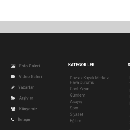
KATEGORİLER
S
Foto Galeri
Video Galeri
Davraz Kayak Merkezi
Hava Durumu
Yazarlar
Canlı Yayın
Gündem
Arşivler
Asayiş
Spor
Künyemiz
Siyaset
İletişim
Eğitim