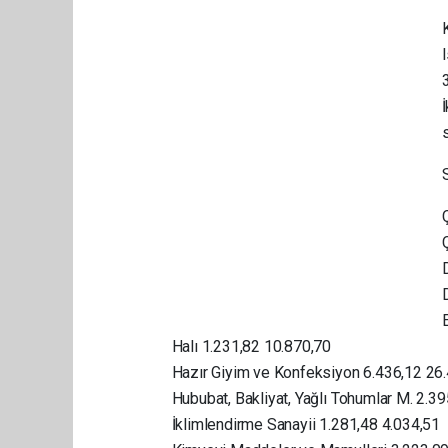
s
Halı 1.231,82 10.870,70
Hazır Giyim ve Konfeksiyon 6.436,12 26
Hububat, Bakliyat, Yağlı Tohumlar M. 2.3
İklimlendirme Sanayii 1.281,48 4.034,51