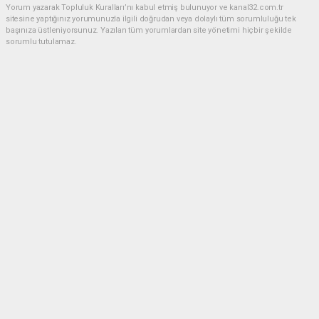
Yorum yazarak Topluluk Kuralları’nı kabul etmiş bulunuyor ve kanal32.com.tr
sitesine yaptığınız yorumunuzla ilgili doğrudan veya dolaylı tüm sorumluluğu tek
başınıza üstleniyorsunuz. Yazılan tüm yorumlardan site yönetimi hiçbir şekilde
sorumlu tutulamaz.