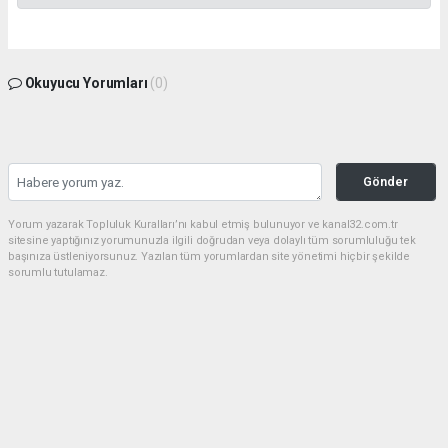
Okuyucu Yorumları
(0)
Gönder
Yorum yazarak Topluluk Kuralları’nı kabul etmiş bulunuyor ve kanal32.com.tr
sitesine yaptığınız yorumunuzla ilgili doğrudan veya dolaylı tüm sorumluluğu tek
başınıza üstleniyorsunuz. Yazılan tüm yorumlardan site yönetimi hiçbir şekilde
sorumlu tutulamaz.