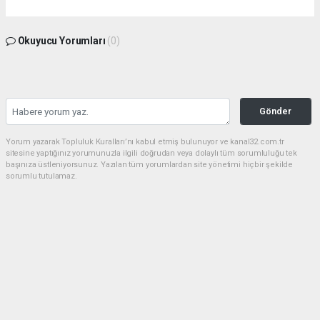
Okuyucu Yorumları
(0)
Gönder
Yorum yazarak Topluluk Kuralları’nı kabul etmiş bulunuyor ve kanal32.com.tr
sitesine yaptığınız yorumunuzla ilgili doğrudan veya dolaylı tüm sorumluluğu tek
başınıza üstleniyorsunuz. Yazılan tüm yorumlardan site yönetimi hiçbir şekilde
sorumlu tutulamaz.