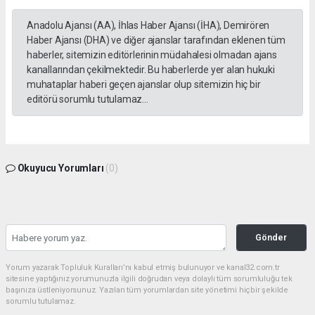
Anadolu Ajansı (AA), İhlas Haber Ajansı (İHA), Demirören
Haber Ajansı (DHA) ve diğer ajanslar tarafından eklenen tüm
haberler, sitemizin editörlerinin müdahalesi olmadan ajans
kanallarından çekilmektedir. Bu haberlerde yer alan hukuki
muhataplar haberi geçen ajanslar olup sitemizin hiç bir
editörü sorumlu tutulamaz...
Okuyucu Yorumları
(0)
Gönder
Yorum yazarak Topluluk Kuralları’nı kabul etmiş bulunuyor ve kanal32.com.tr
sitesine yaptığınız yorumunuzla ilgili doğrudan veya dolaylı tüm sorumluluğu tek
başınıza üstleniyorsunuz. Yazılan tüm yorumlardan site yönetimi hiçbir şekilde
sorumlu tutulamaz.