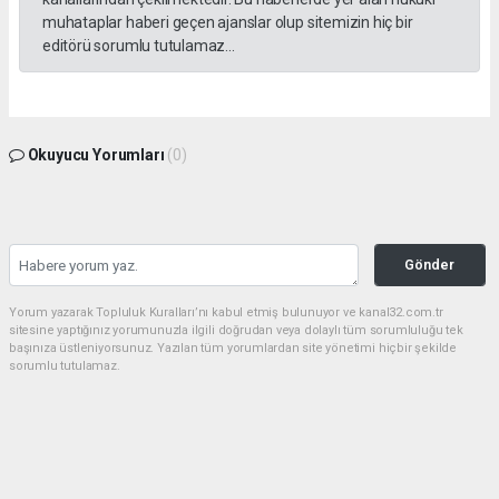
muhataplar haberi geçen ajanslar olup sitemizin hiç bir
editörü sorumlu tutulamaz...
Okuyucu Yorumları
(0)
Gönder
Yorum yazarak Topluluk Kuralları’nı kabul etmiş bulunuyor ve kanal32.com.tr
sitesine yaptığınız yorumunuzla ilgili doğrudan veya dolaylı tüm sorumluluğu tek
başınıza üstleniyorsunuz. Yazılan tüm yorumlardan site yönetimi hiçbir şekilde
sorumlu tutulamaz.