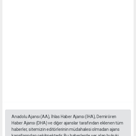
Anadolu Ajansı (AA), İhlas Haber Ajansı (İHA), Demirören
Haber Ajansı (DHA) ve diğer ajanslar tarafından eklenen tüm
haberler, sitemizin editörlerinin müdahalesi olmadan ajans
kanallarından çekilmektedir. Bu haberlerde yer alan hukuki