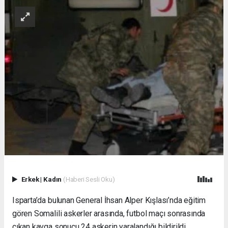
Erkek
|
Kadın
(Haberi Sesli Oku)
Isparta’da bulunan General İhsan Alper Kışlası’nda eğitim
gören Somalili askerler arasında, futbol maçı sonrasında
çıkan kavga sonucu 24 askerin yaralandığı bildirildi.