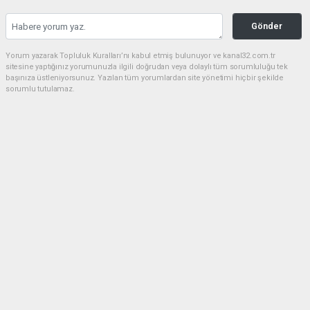
Gönder
Yorum yazarak Topluluk Kuralları’nı kabul etmiş bulunuyor ve kanal32.com.tr
sitesine yaptığınız yorumunuzla ilgili doğrudan veya dolaylı tüm sorumluluğu tek
başınıza üstleniyorsunuz. Yazılan tüm yorumlardan site yönetimi hiçbir şekilde
sorumlu tutulamaz.