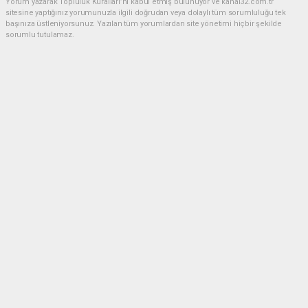
Yorum yazarak Topluluk Kuralları’nı kabul etmiş bulunuyor ve kanal32.com.tr
sitesine yaptığınız yorumunuzla ilgili doğrudan veya dolaylı tüm sorumluluğu tek
başınıza üstleniyorsunuz. Yazılan tüm yorumlardan site yönetimi hiçbir şekilde
sorumlu tutulamaz.