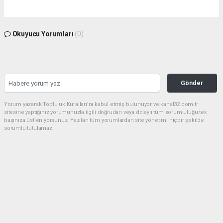
Okuyucu Yorumları
(0)
Gönder
Yorum yazarak Topluluk Kuralları’nı kabul etmiş bulunuyor ve kanal32.com.tr
sitesine yaptığınız yorumunuzla ilgili doğrudan veya dolaylı tüm sorumluluğu tek
başınıza üstleniyorsunuz. Yazılan tüm yorumlardan site yönetimi hiçbir şekilde
sorumlu tutulamaz.