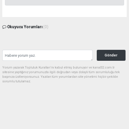
Okuyucu Yorumları
(0)
Gönder
Yorum yazarak Topluluk Kuralları’nı kabul etmiş bulunuyor ve kanal32.com.tr
sitesine yaptığınız yorumunuzla ilgili doğrudan veya dolaylı tüm sorumluluğu tek
başınıza üstleniyorsunuz. Yazılan tüm yorumlardan site yönetimi hiçbir şekilde
sorumlu tutulamaz.