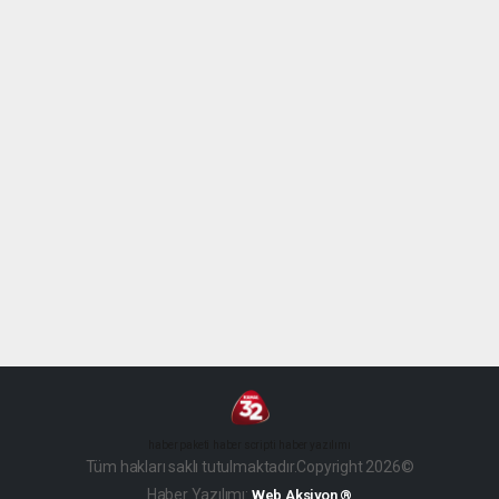
haber paketi
haber scripti
haber yazılımı
Tüm hakları saklı tutulmaktadır.Copyright 2026©
Haber Yazılımı:
Web Aksiyon ®