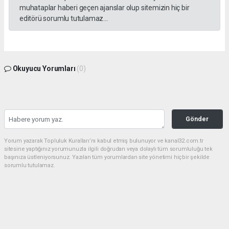
muhataplar haberi geçen ajanslar olup sitemizin hiç bir
editörü sorumlu tutulamaz...
Okuyucu Yorumları
(0)
Gönder
Yorum yazarak Topluluk Kuralları’nı kabul etmiş bulunuyor ve kanal32.com.tr
sitesine yaptığınız yorumunuzla ilgili doğrudan veya dolaylı tüm sorumluluğu tek
başınıza üstleniyorsunuz. Yazılan tüm yorumlardan site yönetimi hiçbir şekilde
sorumlu tutulamaz.