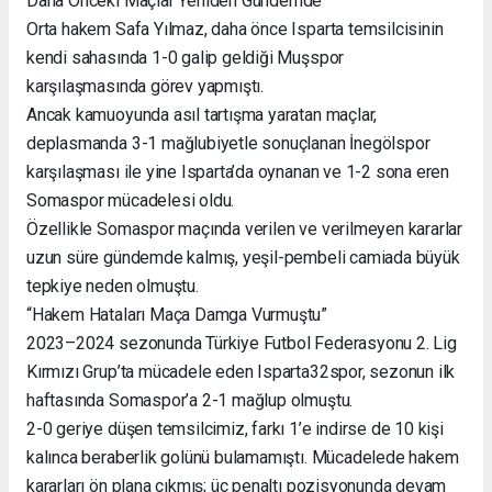
Daha Önceki Maçlar Yeniden Gündemde
Orta hakem Safa Yılmaz, daha önce Isparta temsilcisinin
kendi sahasında 1-0 galip geldiği Muşspor
karşılaşmasında görev yapmıştı.
Ancak kamuoyunda asıl tartışma yaratan maçlar,
deplasmanda 3-1 mağlubiyetle sonuçlanan İnegölspor
karşılaşması ile yine Isparta’da oynanan ve 1-2 sona eren
Somaspor mücadelesi oldu.
Özellikle Somaspor maçında verilen ve verilmeyen kararlar
uzun süre gündemde kalmış, yeşil-pembeli camiada büyük
tepkiye neden olmuştu.
“Hakem Hataları Maça Damga Vurmuştu”
2023–2024 sezonunda Türkiye Futbol Federasyonu 2. Lig
Kırmızı Grup’ta mücadele eden Isparta32spor, sezonun ilk
haftasında Somaspor’a 2-1 mağlup olmuştu.
2-0 geriye düşen temsilcimiz, farkı 1’e indirse de 10 kişi
kalınca beraberlik golünü bulamamıştı. Mücadelede hakem
kararları ön plana çıkmış; üç penaltı pozisyonunda devam