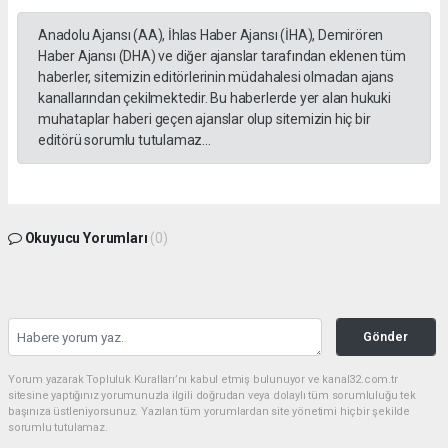
Anadolu Ajansı (AA), İhlas Haber Ajansı (İHA), Demirören
Haber Ajansı (DHA) ve diğer ajanslar tarafından eklenen tüm
haberler, sitemizin editörlerinin müdahalesi olmadan ajans
kanallarından çekilmektedir. Bu haberlerde yer alan hukuki
muhataplar haberi geçen ajanslar olup sitemizin hiç bir
editörü sorumlu tutulamaz...
Okuyucu Yorumları
(0)
Gönder
Yorum yazarak Topluluk Kuralları’nı kabul etmiş bulunuyor ve kanal32.com.tr
sitesine yaptığınız yorumunuzla ilgili doğrudan veya dolaylı tüm sorumluluğu tek
başınıza üstleniyorsunuz. Yazılan tüm yorumlardan site yönetimi hiçbir şekilde
sorumlu tutulamaz.