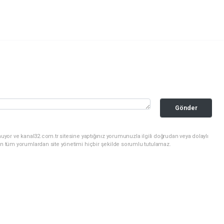
Gönder
uyor ve kanal32.com.tr sitesine yaptığınız yorumunuzla ilgili doğrudan veya dolaylı
an tüm yorumlardan site yönetimi hiçbir şekilde sorumlu tutulamaz.