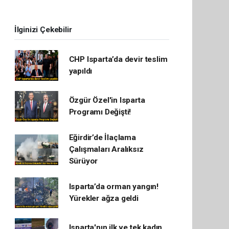
İlginizi Çekebilir
CHP Isparta’da devir teslim
yapıldı
Özgür Özel'in Isparta
Programı Değişti!
Eğirdir’de İlaçlama
Çalışmaları Aralıksız
Sürüyor
Isparta’da orman yangın!
Yürekler ağza geldi
Isparta'nın ilk ve tek kadın