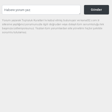
Gönder
Yorum yazarak Topluluk Kuralları’nı kabul etmiş bulunuyor ve kanal32.com.tr
sitesine yaptığınız yorumunuzla ilgili doğrudan veya dolaylı tüm sorumluluğu tek
başınıza üstleniyorsunuz. Yazılan tüm yorumlardan site yönetimi hiçbir şekilde
sorumlu tutulamaz.