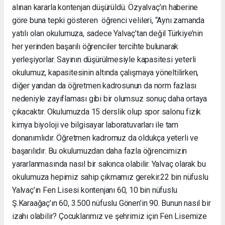
alınan kararla kontenjan düşürüldü. Özyalvaç’ın haberine
göre buna tepki gösteren öğrenci velileri, “Aynı zamanda
yatılı olan okulumuza, sadece Yalvaç’tan değil Türkiye’nin
her yerinden başarılı öğrenciler tercihte bulunarak
yerleşiyorlar. Sayının düşürülmesiyle kapasitesi yeterli
okulumuz, kapasitesinin altında çalışmaya yöneltilirken,
diğer yandan da öğretmen kadrosunun da norm fazlası
nedeniyle zayıflaması gibi bir olumsuz sonuç daha ortaya
çıkacaktır. Okulumuzda 15 derslik olup spor salonu fizik
kimya biyoloji ve bilgisayar laboratuvarları ile tam
donanımlıdır. Öğretmen kadromuz da oldukça yeterli ve
başarılıdır. Bu okulumuzdan daha fazla öğrencimizin
yararlanmasında nasıl bir sakınca olabilir. Yalvaç olarak bu
okulumuza hepimiz sahip çıkmamız gerekir.22 bin nüfuslu
Yalvaç’ın Fen Lisesi kontenjanı 60, 10 bin nüfuslu
Ş.Karaağaç’ın 60, 3.500 nüfuslu Gönen’in 90. Bunun nasıl bir
izahı olabilir? Çocuklarımız ve şehrimiz için Fen Lisemize