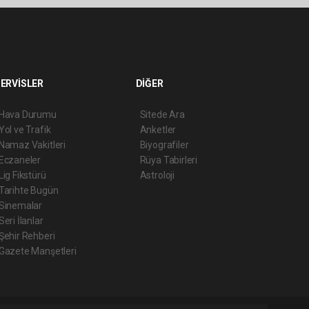
ERVİSLER
DİĞER
Hava Durumu
Sitede Ara
Yol ve Trafik
Anketler
Namaz Vakitleri
Biyografiler
Eczaneler
Rüya Tabirleri
Lig Fikstürü
Astroloji
Tarihte Bugün
Sinemalar
Seri İlanlar
Şehir Rehberi
Gazete Manşetleri