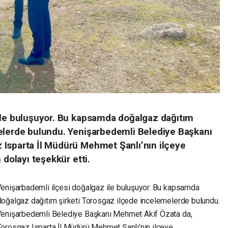
ile buluşuyor. Bu kapsamda doğalgaz dağıtım
elerde bulundu. Yenişarbedemli Belediye Başkanı
Isparta İl Müdürü Mehmet Şanlı’nın ilçeye
 dolayı teşekkür etti.
Yenişarbademli ilçesi doğalgaz ile buluşuyor. Bu kapsamda
doğalgaz dağıtım şirketi Torosgaz ilçede incelemelerde bulundu.
Yenişarbedemli Belediye Başkanı Mehmet Akif Özata da,
Torosgaz Isparta İl Müdürü Mehmet Şanlı’nın ilçeye