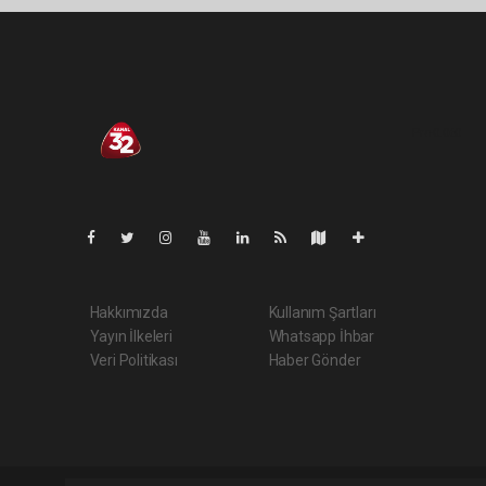
Pro-0.060
Hakkımızda
Kullanım Şartları
Yayın İlkeleri
Whatsapp İhbar
Veri Politikası
Haber Gönder