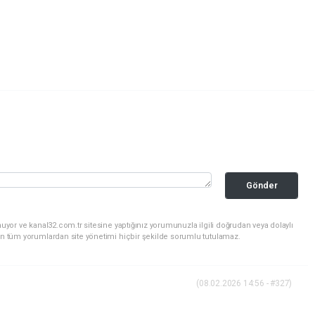
Gönder
uyor ve kanal32.com.tr sitesine yaptığınız yorumunuzla ilgili doğrudan veya dolaylı
an tüm yorumlardan site yönetimi hiçbir şekilde sorumlu tutulamaz.
(08.02.2026 14:56 - #327)