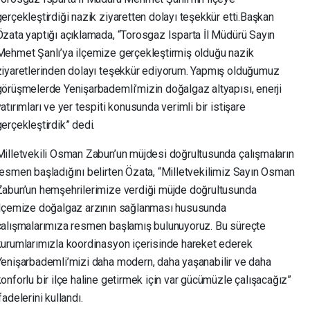
gerçekleştirdiği nazik ziyaretten dolayı teşekkür etti.Başkan
Özata yaptığı açıklamada, “Torosgaz Isparta İl Müdürü Sayın
Mehmet Şanlı’ya ilçemize gerçekleştirmiş olduğu nazik
ziyaretlerinden dolayı teşekkür ediyorum. Yapmış olduğumuz
görüşmelerde Yenişarbademli’mizin doğalgaz altyapısı, enerji
atırımları ve yer tespiti konusunda verimli bir istişare
gerçekleştirdik” dedi.
Milletvekili Osman Zabun’un müjdesi doğrultusunda çalışmaların
resmen başladığını belirten Özata, “Milletvekilimiz Sayın Osman
Zabun’un hemşehrilerimize verdiği müjde doğrultusunda
ilçemize doğalgaz arzının sağlanması hususunda
çalışmalarımıza resmen başlamış bulunuyoruz. Bu süreçte
kurumlarımızla koordinasyon içerisinde hareket ederek
Yenişarbademli’mizi daha modern, daha yaşanabilir ve daha
konforlu bir ilçe haline getirmek için var gücümüzle çalışacağız”
fadelerini kullandı.