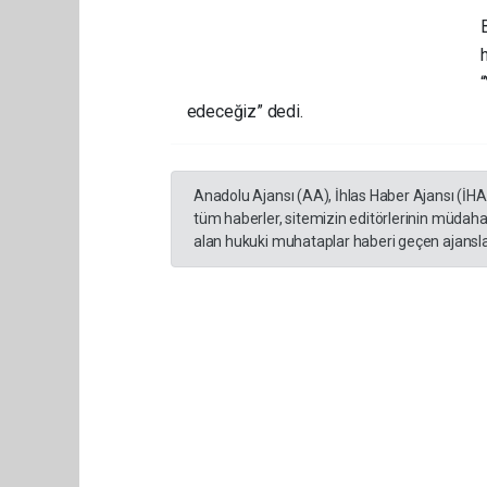
edeceğiz” dedi.
Anadolu Ajansı (AA), İhlas Haber Ajansı (İH
tüm haberler, sitemizin editörlerinin müdaha
alan hukuki muhataplar haberi geçen ajanslar