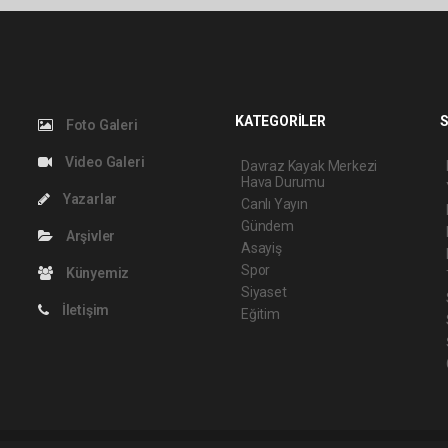
KATEGORİLER
S
Foto Galeri
Video Galeri
Davraz Kayak Merkezi
Hava Durumu
Yazarlar
Canlı Yayın
Gündem
Arşivler
Asayiş
Spor
Künyemiz
Siyaset
İletişim
Eğitim