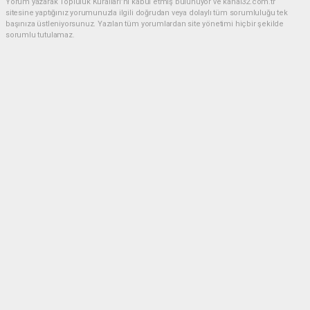
Yorum yazarak Topluluk Kuralları’nı kabul etmiş bulunuyor ve kanal32.com.tr
sitesine yaptığınız yorumunuzla ilgili doğrudan veya dolaylı tüm sorumluluğu tek
başınıza üstleniyorsunuz. Yazılan tüm yorumlardan site yönetimi hiçbir şekilde
sorumlu tutulamaz.