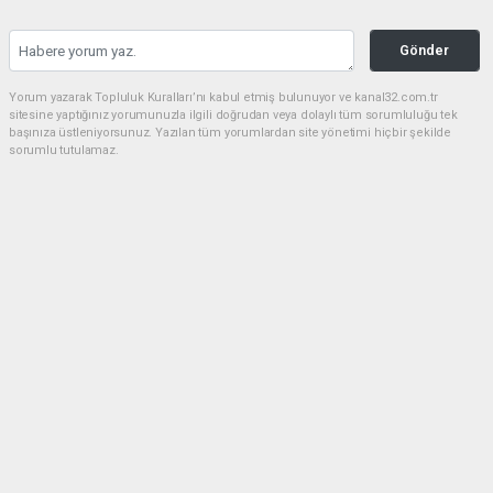
Gönder
Yorum yazarak Topluluk Kuralları’nı kabul etmiş bulunuyor ve kanal32.com.tr
sitesine yaptığınız yorumunuzla ilgili doğrudan veya dolaylı tüm sorumluluğu tek
başınıza üstleniyorsunuz. Yazılan tüm yorumlardan site yönetimi hiçbir şekilde
sorumlu tutulamaz.