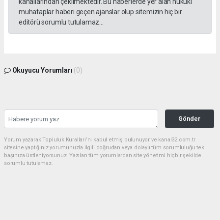
kanallarından çekilmektedir. Bu haberlerde yer alan hukuki
muhataplar haberi geçen ajanslar olup sitemizin hiç bir
editörü sorumlu tutulamaz...
Okuyucu Yorumları
(0)
Gönder
Yorum yazarak Topluluk Kuralları’nı kabul etmiş bulunuyor ve kanal32.com.tr
sitesine yaptığınız yorumunuzla ilgili doğrudan veya dolaylı tüm sorumluluğu tek
başınıza üstleniyorsunuz. Yazılan tüm yorumlardan site yönetimi hiçbir şekilde
sorumlu tutulamaz.